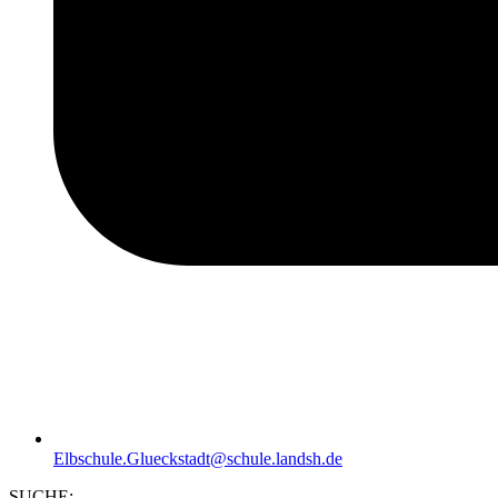
Elbschule.Glueckstadt@schule.landsh.de
SUCHE: