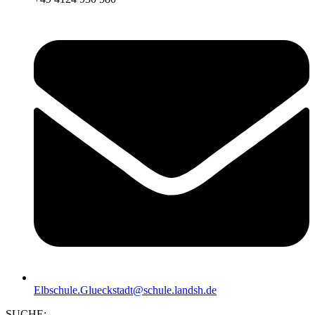
Elbschule.Glueckstadt@schule.landsh.de
SUCHE: