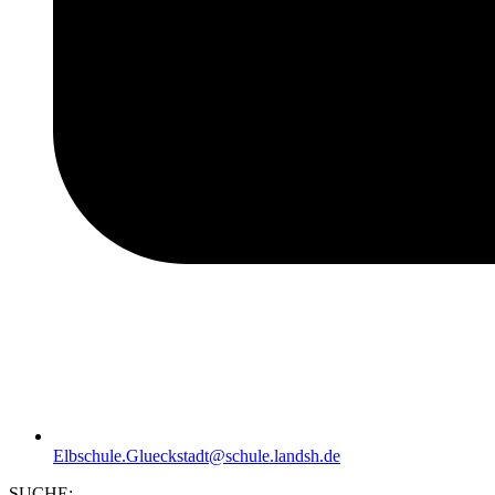
Elbschule.Glueckstadt@schule.landsh.de
SUCHE: