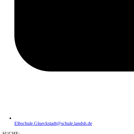
Elbschule.Glueckstadt@schule.landsh.de
SUCHE: