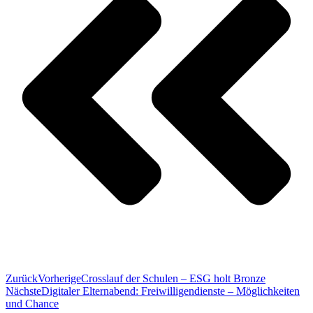
Zurück
Vorherige
Crosslauf der Schulen – ESG holt Bronze
Nächste
Digitaler Elternabend: Freiwilligendienste – Möglichkeiten
und Chance