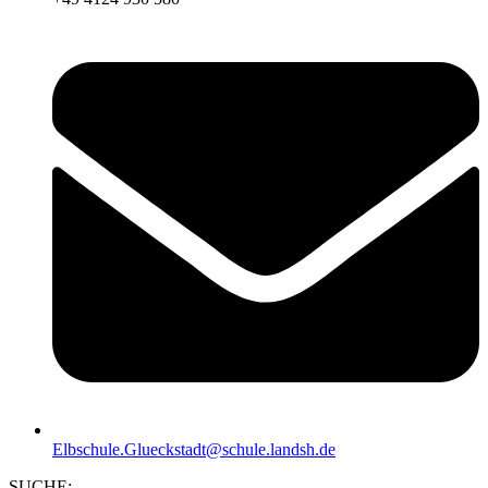
Elbschule.Glueckstadt@schule.landsh.de
SUCHE: