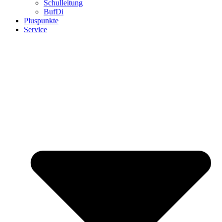
Schulleitung
BufDi
Pluspunkte
Service