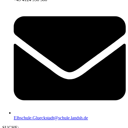
Elbschule.Glueckstadt@schule.landsh.de
SUCHE: