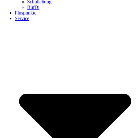
Schulleitung
BufDi
Pluspunkte
Service