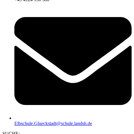
Elbschule.Glueckstadt@schule.landsh.de
SUCHE: