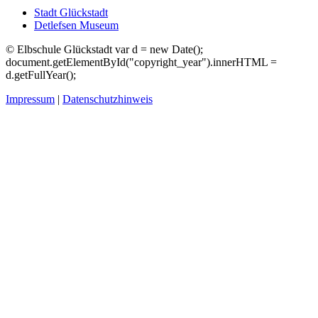
Stadt Glückstadt
Detlefsen Museum
©
Elbschule Glückstadt var d = new Date();
document.getElementById("copyright_year").innerHTML =
d.getFullYear();
Impressum
|
Datenschutzhinweis