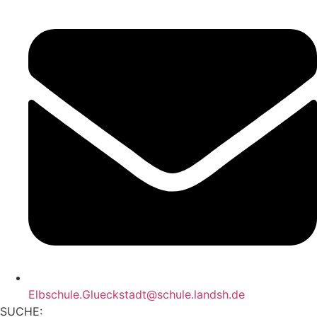
Elbschule.Glueckstadt@schule.landsh.de
SUCHE: